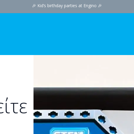
🎉
Kid’s birthday par​ties at Engino
🎉
ίτε