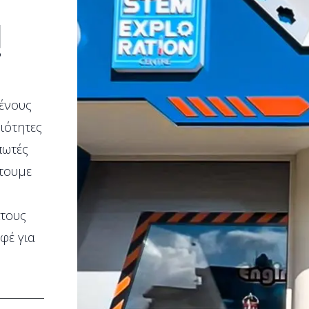
!
ένους
ιότητες
πωτές
έτουμε
Στους
φέ για