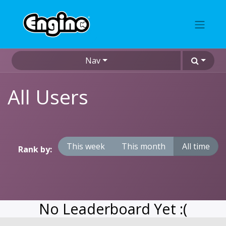
Nav
All Users
This week
This month
All time
Rank by:
No Leaderboard Yet :(